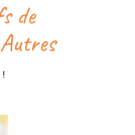
s de
 Autres
 !