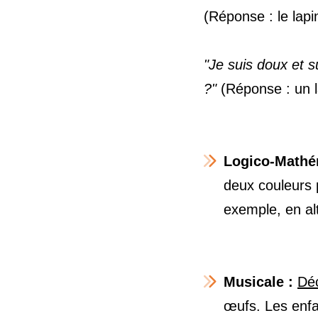
(Réponse : le lap
"Je suis doux et s
?"
(Réponse : un l
Logico-Mathé
deux couleurs p
exemple, en alt
Musicale :
Déc
œufs. Les enfan