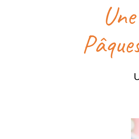
Une
Pâques
U