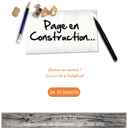
Restons en contact !
Inscris-toi à l'infoplanif
Je m'inscris
1855 rte 249
Saint-Denis-de-Brompton, QC, J0B 2P0,