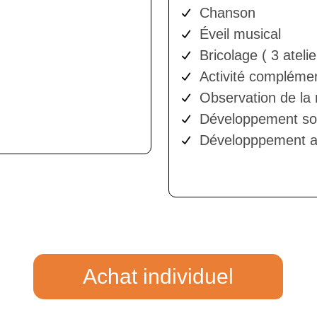
Chanson
Éveil musical
Bricolage ( 3 atelie
Activité complémen
Observation de la n
Développement soci
Développpement af
Achat individuel