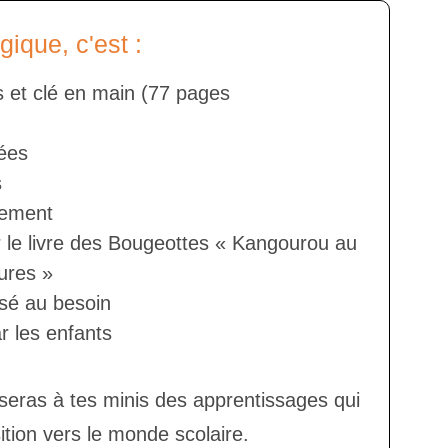
ique, c'est :
es et clé en main (77 pages
lées
s
ement
r le livre des Bougeottes « Kangourou au
ures »
sé au besoin
 les enfants
oseras à tes minis des apprentissages qui
ition vers le monde scolaire.