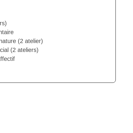
rs)
taire
ature (2 atelier)
al (2 ateliers)
fectif