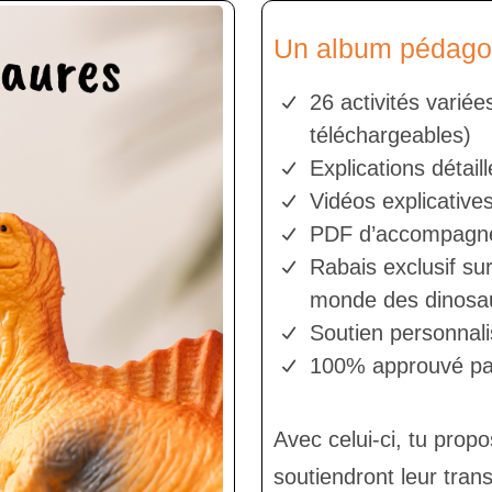
Un album pédagog
26 activités varié
téléchargeables)
Explications détail
Vidéos explicative
PDF d’accompagn
Rabais exclusif su
monde des dinosa
Soutien personnali
100% approuvé par
Avec celui-ci, tu prop
soutiendront leur trans