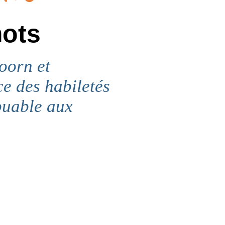
mots
oorn et
ce des habiletés
ibuable aux